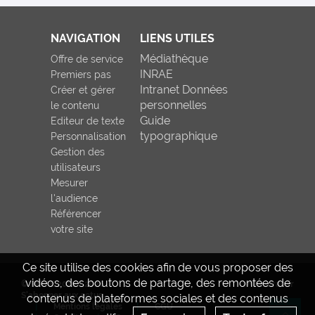
NAVIGATION
LIENS UTILES
Médiathèque
Offre de service
INRAE
Premiers pas
Intranet Données
Créer et gérer
personnelles
le contenu
Guide
Editeur de texte
typographique
Personnalisation
Gestion des
utilisateurs
Mesurer
l'audience
Référencer
votre site
Ce site utilise des cookies afin de vous proposer des
vidéos, des boutons de partage, des remontées de
© INRAE 2022 - 2026
www.inrae.fr
S'abonner aux actus
contenus de plateformes sociales et des contenus
Mentions légales
CGU