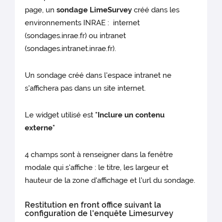
(écran desktop, tablette, smarphone)
Taille
de l'image : elle doit
page, un
sondage LimeSurvey
créé dans les
correspondre à la taille d’affichage la
environnements INRAE : internet
Exemple : pour un écran 27 pouces
plus importante sur le site ainsi vous
(sondages.inrae.fr) ou intranet
éviter toute déformation /
(sondages.intranet.inrae.fr).
pixellisation.
Exemple
: pour le
Référence
: largeur
bandeau de la page d'accueil
maxi = 600 px - hauteur
largeur : 2000 px pour un
maxi = 600 px
Un sondage créé dans l'espace intranet ne
affichage desktop
s'affichera pas dans un site internet.
hauteur : de 300 à 500 px suivant
Small
: largeur maxi = 100
le format d'affichage prévu
px - hauteur maxi = 100
Poids
de l’image : il doit être, de
px
Le widget utilisé est "
Inclure un contenu
préférence, inférieur à 300Ko. Pour
externe
"
alléger une image, l’enregistrer pour
Tiny
: largeur maxi = 30
un affichage web :
px - hauteur maxi = 30 px
au format jpg ou jpeg pour une
4 champs sont à renseigner dans la fenêtre
image plus légère
Medium
: largeur maxi
modale qui s'affiche : le titre, les largeur et
au format png si vous devez
= 200 px - hauteur maxi =
gérer la transparence
hauteur de la zone d'affichage et l'url du sondage.
200 px
au format gif pour une image
animée
Large
: largeur maxi
Restitution en front office suivant la
= 300 px - hauteur maxi =
configuration de l'enquête Limesurvey
300 px