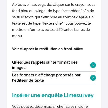
Après avoir sauvegardé, cliquer sur le crayon sous
fond bleu du widget de type "accordéon" afin de
saisir le texte qui s'affichera au
format déplié
. Ce
texte est de type "
Texte riche
" : vous pouvez le
mettre en forme avec les différentes barres de
menu.
Voir ci-après la restitution en front-office
Quelques rappels sur le format des
images
Les formats d'affichage proposés par
Pour
améliorer la performance
de votre
l'éditeur de texte
site web, vous devez
optimiser
les
images avant de les importer dans la
Un menu déroulant vous propose
Insérer une enquête Limesurvey
médiathèque. Quelques règles ci-après :
plusieurs tailles d'affichage de l'image.
Cette taille est fonction du support utilisé
Vous pouvez désormais afficher au sein d'une
Résolution
de 72dpi ou 96dpi maxi