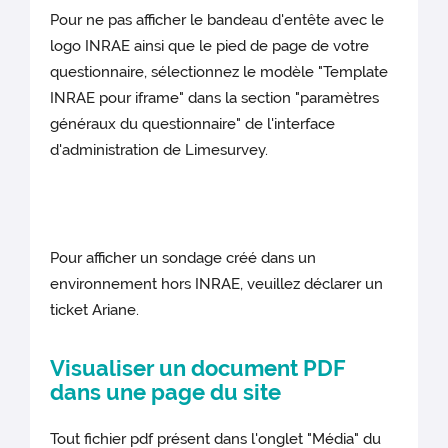
Pour ne pas afficher le bandeau d'entête avec le
Gallery
: largeur maxi
logo INRAE ainsi que le pied de page de votre
= 1200 px - hauteur maxi
questionnaire, sélectionnez le modèle "Template
= 1200 px
INRAE pour iframe" dans la section "paramètres
Original :
taille à son
généraux du questionnaire" de l'interface
format original
d'administration de Limesurvey.
Pour afficher un sondage créé dans un
environnement hors INRAE, veuillez déclarer un
ticket Ariane.
Visualiser un document PDF
dans une page du site
Tout fichier pdf présent dans l'onglet "Média" du